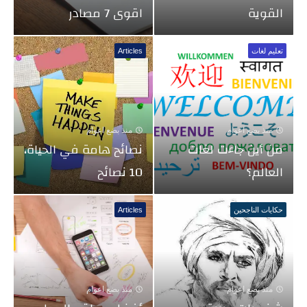
القوية
اقوى 7 مصادر
تعليم لغات
Articles
منذ بضع اعوام
منذ بضع اعوام
من أين جاءت لغات
نصائح هامة في الحياة،
العالم؟
10 نصائح
حكايات الناجحين
Articles
منذ بضع اعوام
منذ بضع اعوام