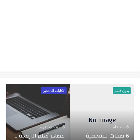
بدون قسم
حكايات الناجحين
منذ عام
منذ بضع اعوام
6 صفات للشخصية
مصادر تعلم البرمجة ..