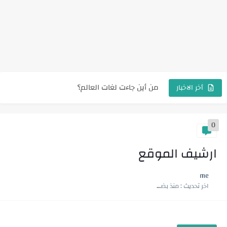
6 نصائح لكي لا تخسر اصدقائك
6 صفات للشخصية القوية
مصادر تعلم البرمجة .. اقوى 7 مصادر
من أين جاءت لغات العالم؟
نصائح هامة في الحياة، 10 نصائح
أخر الاخبار
شخصيات عربية مشهورة، ابن بطوطة
0
أفضل مواقع العمل الحر
أهم المهارات المطلوبة في سوق العمل لسنة 2024
ارشيف الموقع
قصة وعبرة
me
اخر تحديث :
منذ بضع اعوام
الساحر