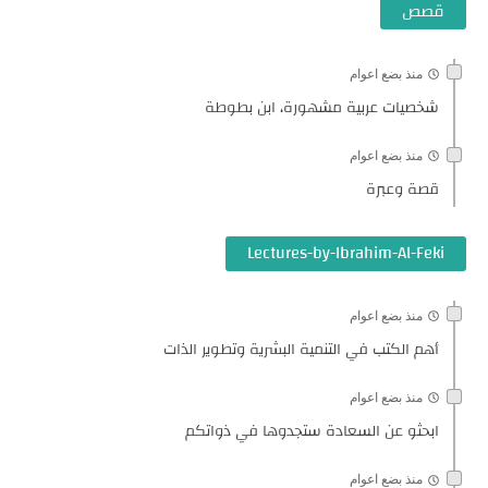
قصص
منذ بضع اعوام
شخصيات عربية مشهورة، ابن بطوطة
منذ بضع اعوام
قصة وعبرة
Lectures-by-Ibrahim-Al-Feki
منذ بضع اعوام
أهم الكتب في التنمية البشرية وتطوير الذات
منذ بضع اعوام
ابحثو عن السعادة ستجدوها في ذواتكم
منذ بضع اعوام