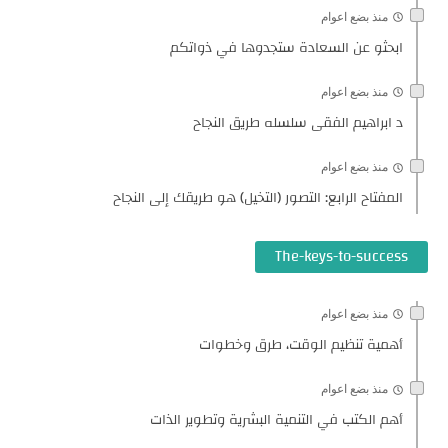
منذ بضع اعوام
ابحثو عن السعادة ستجدوها في ذواتكم
منذ بضع اعوام
د ابراهيم الفقى سلسله طريق النجاح
منذ بضع اعوام
المفتاح الرابع: التصور (التخيل) هو طريقك إلى النجاح
The-keys-to-success
منذ بضع اعوام
أهمية تنظيم الوقت، طرق وخطوات
منذ بضع اعوام
أهم الكتب في التنمية البشرية وتطوير الذات